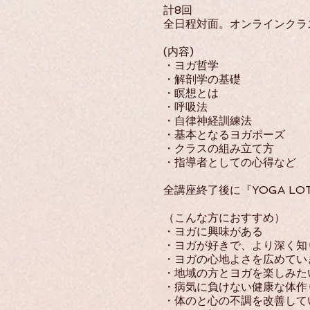
計8回
全日程対面。オンラインクラ
(内容)
・ヨガ哲学
・解剖学の基礎
・瞑想とは
・呼吸法
・自律神経訓練法
・基本となるヨガポーズ
・クラスの組み立て方
・指導者としての心得など
全講座終了後に『YOGA L
（こんな方におすすめ）
・ヨガに興味がある
・ヨガが好きで、より深く知
・ヨガの心地よさを広めてい
・地域の方とヨガを楽しみた
・病気に負けない健康な体作
・体のと心の不調を改善して