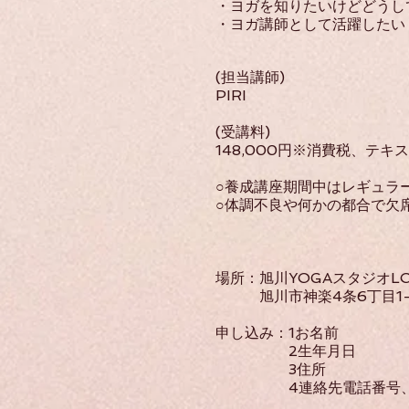
・ヨガを知りたいけどどうし
・ヨガ講師として活躍したい
(担当講師)
PIRI
(受講料)
148,000円※消費税、テ
○養成講座期間中はレギュラ
○体調不良や何かの都合で欠
場所：旭川YOGAスタジオLO
旭川市神楽4条6丁目1-
申し込み：1お名前
2生年月日
3住所
4連絡先電話番号、メー