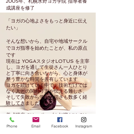
2
005年、札幌水野ヨガ学院 指導者養
成講座を修了
「ヨガの心地よさをもっと身近に伝え
たい」
そんな想いから、自宅や地域サークル
でヨガ指導を始めたことが、私の原点
です
現在は YOGAスタジオLOTUS を主宰
し
、ヨガを通して生徒さん一人ひとり
と丁寧に向き合いながら、心と身体が
整う豊かな時間
を共有しています
ヨガを続けていく中で、技術だけでは
なく人との関わり方や伝える難しさ、
そして失敗から学ぶ大切さも数多く経
験してきました
養成講座では、ポーズや知識だけでは
なく、現場で本当に役立つ“伝える
Phone
Email
Facebook
Instagram
力”や“寄り添う心”も大切にしながらお
伝えしていきたいと考えています